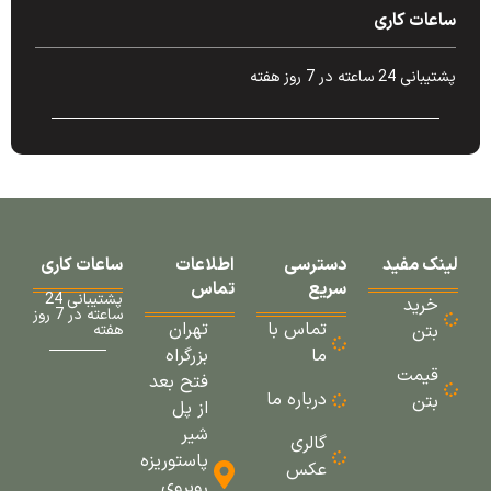
ساعات کاری
پشتیبانی 24 ساعته در 7 روز هفته
لینک مفید
دسترسی
اطلاعات
ساعات کاری
سریع
تماس
پشتیبانی 24
خرید
ساعته در 7 روز
تماس با
تهران
بتن
هفته
ما
بزرگراه
قیمت
فتح بعد
درباره ما
بتن
از پل
شیر
گالری
پاستوریزه
عکس
روبروی