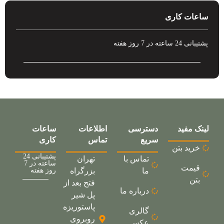
ساعات کاری
پشتیبانی 24 ساعته در 7 روز هفته
لینک مفید
دسترسی
اطلاعات
ساعات
سریع
تماس
کاری
خرید بتن
پشتیبانی 24
تماس با
تهران
ساعته در 7
قیمت
ما
بزرگراه
روز هفته
بتن
فتح بعد از
درباره ما
پل شیر
پاستوریزه
گالری
روبروی
عکس