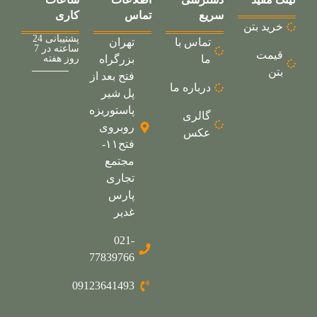
سریع
تماس
کاری
خرید بتن
پشتیبانی 24
تماس با
تهران
ساعته در 7
قیمت
ما
بزرگراه
روز هفته
بتن
فتح بعد از
درباره ما
پل شیر
پاستوریزه
گالری
روبروی
عکس
فتح۱۱-
مجتمع
تجاری
پارس
غدیر
021-
77839766
09123641493