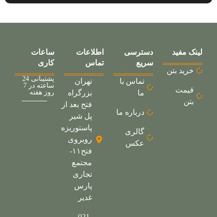
لینک مفید
دسترسی
اطلاعات
ساعات
سریع
تماس
کاری
خرید بتن
پشتیبانی 24
تماس با
تهران
ساعته در 7
قیمت
ما
بزرگراه
روز هفته
بتن
فتح بعد از
درباره ما
پل شیر
پاستوریزه
گالری
روبروی
عکس
فتح۱۱-
مجتمع
تجاری
پارس
غدیر
021-