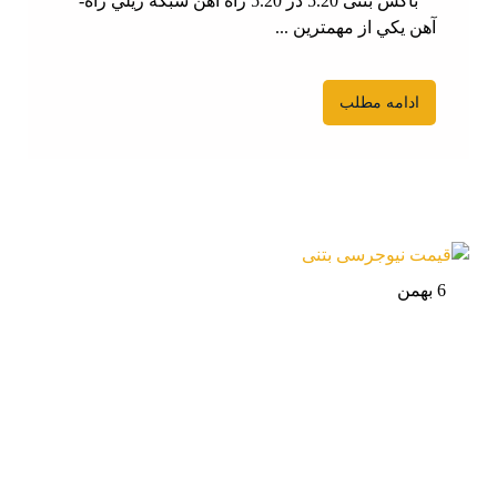
باکس بتنی 5.20 در 5.20 راه آهن شبكه ريلي راه­
آهن يكي از مهمترين ...
ادامه مطلب
6 بهمن