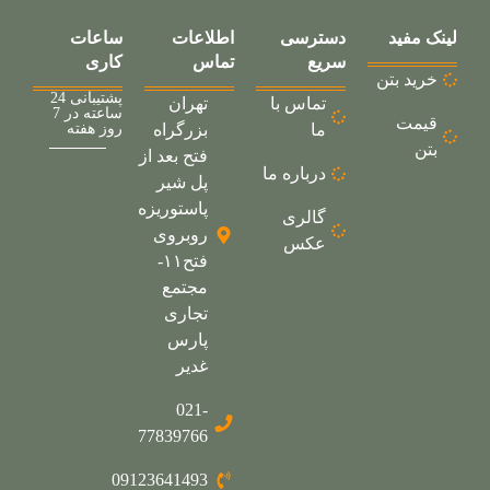
لینک مفید
دسترسی
اطلاعات
ساعات
سریع
تماس
کاری
خرید بتن
پشتیبانی 24
تماس با
تهران
ساعته در 7
قیمت
ما
بزرگراه
روز هفته
بتن
فتح بعد از
درباره ما
پل شیر
پاستوریزه
گالری
روبروی
عکس
فتح۱۱-
مجتمع
تجاری
پارس
غدیر
021-
77839766
09123641493