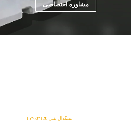
مشاوره اختصاصی
سنگدال بتنی
120*60*15
Projects
سنگدال بتنی 120*60*15