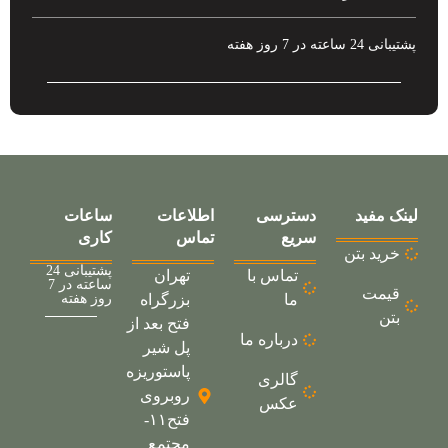
پشتیبانی 24 ساعته در 7 روز هفته
لینک مفید
دسترسی
اطلاعات
ساعات
سریع
تماس
کاری
خرید بتن
پشتیبانی 24
تماس با
تهران
ساعته در 7
قیمت
ما
بزرگراه
روز هفته
بتن
فتح بعد از
درباره ما
پل شیر
پاستوریزه
گالری
روبروی
عکس
فتح۱۱-
مجتمع