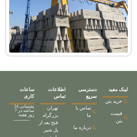
لینک مفید
دسترسی
اطلاعات
ساعات
سریع
تماس
کاری
خرید بتن
پشتیبانی 24
تماس با
تهران
ساعته در 7
قیمت
ما
بزرگراه
روز هفته
بتن
فتح بعد از
درباره ما
پل شیر