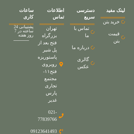
لینک مفید
دسترسی
اطلاعات
ساعات
سریع
تماس
کاری
خرید بتن
پشتیبانی 24
تماس با
تهران
ساعته در 7
قیمت
ما
بزرگراه
روز هفته
بتن
فتح بعد از
درباره ما
پل شیر
پاستوریزه
گالری
روبروی
عکس
فتح۱۱-
مجتمع
تجاری
پارس
غدیر
021-
77839766
09123641493