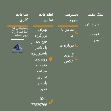
لینک مفید
دسترسی
اطلاعات
ساعات
سریع
تماس
کاری
خرید بتن
پشتیبانی 24
تماس با
تهران
ساعته در 7
قیمت
ما
بزرگراه
روز هفته
بتن
فتح بعد از
درباره ما
پل شیر
پاستوریزه
گالری
روبروی
عکس
فتح۱۱-
مجتمع
تجاری
پارس
غدیر
021-
77839766