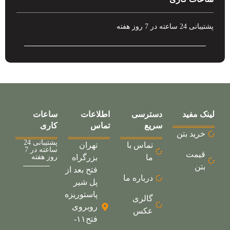
پشتیبانی 24 ساعته در 7 روز هفته
لینک مفید
دسترسی
اطلاعات
ساعات
سریع
تماس
کاری
خرید بتن
پشتیبانی 24
تماس با
تهران
ساعته در 7
قیمت
ما
بزرگراه
روز هفته
بتن
فتح بعد از
درباره ما
پل شیر
پاستوریزه
گالری
روبروی
عکس
فتح۱۱-