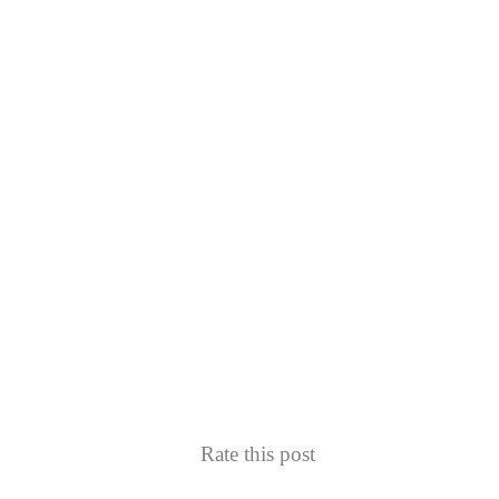
Rate this post