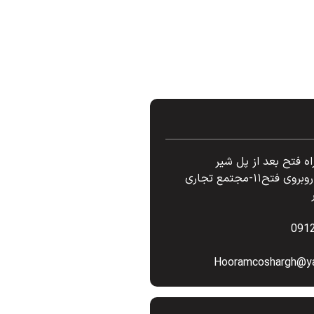
راه فتح بعد از پل شیر
پاستوریزه روبروی فتح۱۱-مجتمع تجاری
091
Hooramcoshargh@y