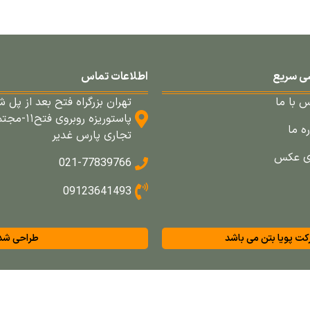
ی سریع
اطلاعات تماس
 با ما
تهران بزرگراه فتح بعد از پل ش
پاستوریزه روبروی فتح
ره ما
تجاری پارس غدیر
ری عکس
021-77839766
09123641493
ت پویا بتن می باشد
طراحی شده