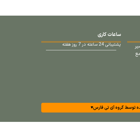
ساعات کاری
پشتیبانی 24 ساعته در 7 روز هفته
یر
۱۱-مجتمع
 توسط گروه آی تی فارس
♥