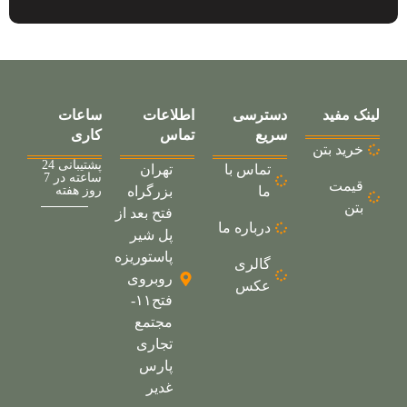
لینک مفید
دسترسی
اطلاعات
ساعات
سریع
تماس
کاری
خرید بتن
پشتیبانی 24
تماس با
تهران
ساعته در 7
قیمت
ما
بزرگراه
روز هفته
بتن
فتح بعد از
درباره ما
پل شیر
پاستوریزه
گالری
روبروی
عکس
فتح۱۱-
مجتمع
تجاری
پارس
غدیر